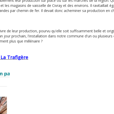
ablement leur production sur place ou sur les marchés de la région. Q
et les magasins de vaisselle de Civray et des environs. Il ravitaillait 
andes par chemin de fer. Il devait donc acheminer sa production en c
vivre de leur production, pourvu qu'elle soit suffisamment belle et orig
 un jour prochain, l'installation dans notre commune d'un ou plusieurs
ment plus que millénaire ?
 La Trafigère