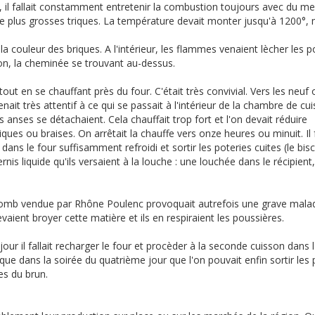
e, il fallait constamment entretenir la combustion toujours avec du me
 de plus grosses triques. La température devait monter jusqu'à 1200°,
 couleur des briques. A l'intérieur, les flammes venaient lècher les p
on, la cheminée se trouvant au-dessus.
 tout en se chauffant près du four. C'était très convivial. Vers les neuf 
venait très attentif à ce qui se passait à l'intérieur de la chambre de cu
 anses se détachaient. Cela chauffait trop fort et l'on devait réduire
ques ou braises. On arrêtait la chauffe vers onze heures ou minuit. Il f
ans le four suffisamment refroidi et sortir les poteries cuites (le biscu
s liquide qu'ils versaient à la louche : une louchée dans le récipient
lomb vendue par Rhône Poulenc provoquait autrefois une grave maladi
aient broyer cette matière et ils en respiraient les poussières.
 jour il fallait recharger le four et procèder à la seconde cuisson dans 
 que dans la soirée du quatrième jour que l'on pouvait enfin sortir les 
es du brun.