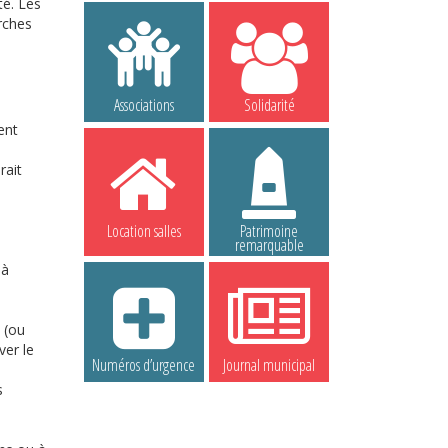
té. Les
rches
Associations
Solidarité
ent
rait
Location salles
Patrimoine
remarquable
 à
 (ou
ver le
Numéros d’urgence
Journal municipal
s