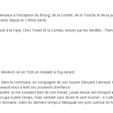
ameaux à l'exception du Bourg, de la Combe, de la Touche et de la pa
ents depuis le 17ème siècle.
assé à la Faye, Chez Texier et la Combe, tenues par les familles : Thim
 RAVAUD né en 1920 et résidant à Puy-Girard.
ant dans la commune, en compagnie de son ouvrier Edouard Cartraud. I
avaud nous a livré ses souvenirs d'enfance.
drie. Je me souviens bien de son travail, j'avais douze ans lorsqu'il a
'occupa à plein temps, mais sentant sans doute le vent tourner , il s'a
son domaine. Dans les derniers temps,il fabriquait ses pots surtout en h