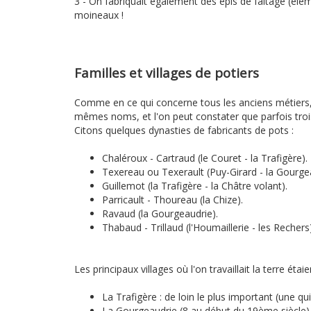
3 - On fabriquait également des épis de faîtage (élém
moineaux !
Familles et villages de potiers
Comme en ce qui concerne tous les anciens métiers, on
mêmes noms, et l'on peut constater que parfois troi
Citons quelques dynasties de fabricants de pots :
Chaléroux - Cartraud (le Couret - la Trafigère).
Texereau ou Texerault (Puy-Girard - la Gourge
Guillemot (la Trafigère - la Châtre volant).
Parricault - Thoureau (la Chize).
Ravaud (la Gourgeaudrie).
Thabaud - Trillaud (l'Houmaillerie - les Rechers
Les principaux villages où l'on travaillait la terre étaie
La Trafigère : de loin le plus important (une q
La Gourgeaudrie (8 au début du 19ème siècle)