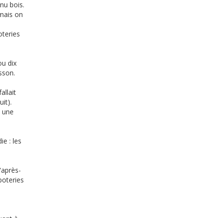
nu bois.
 mais on
oteries
ou dix
isson.
allait
it).
, une
e : les
l'après-
poteries