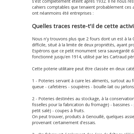
s'est complètement éteint après 1932. Il ne nous r
cahiers comptables que tenaient probablement ces ar
ont néanmoins été entreprises :
Quelles traces reste-t'il de cette activ
Nous n'y trouvons plus que 2 fours dont un est à la Ch
difficile, situé à la limite de deux propriétés, ayant
Espérons que ce petit monument sera sauvegardé dans
fonctionné jusqu'en 1914, utilisé par les Cartraud père
Cette poterie utilitaire peut être classée en deux caté
1 - Poteries servant à cuire les aliments, surtout au
queue - cafetières - soupières - bouille-lait ou jarlons
2 - Poteries destinées au stockage, à la conservation 
fisselles pour la fabrication du fromage) - bassines - 
petit salé) - coupes à fruits.
On peut trouver, produits à Genouillé, quelques assi
provenant certainement d'essais.