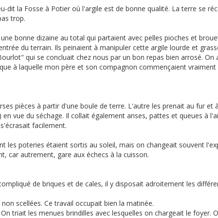
eu-dit la Fosse à Potier où l'argile est de bonne qualité. La terre se réc
pas trop.
 une bonne dizaine au total qui partaient avec pelles pioches et broue
l'entrée du terrain. Ils peinaient à manipuler cette argile lourde et gras
le Bourlot" qui se concluait chez nous par un bon repas bien arrosé. On a
époque à laquelle mon père et son compagnon commençaient vraiment 
rses pièces à partir d'une boule de terre. L'autre les prenait au fur et 
) en vue du séchage. Il collait également anses, pattes et queues à l'a
a s'écrasait facilement.
ant les poteries étaient sortis au soleil, mais on changeait souvent l'ex
, car autrement, gare aux échecs à la cuisson.
compliqué de briques et de cales, il y disposait adroitement les différ
s non scellées. Ce travail occupait bien la matinée.
n triait les menues brindilles avec lesquelles on chargeait le foyer. O