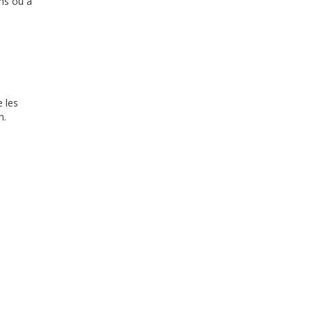
ons ou à
e les
n.