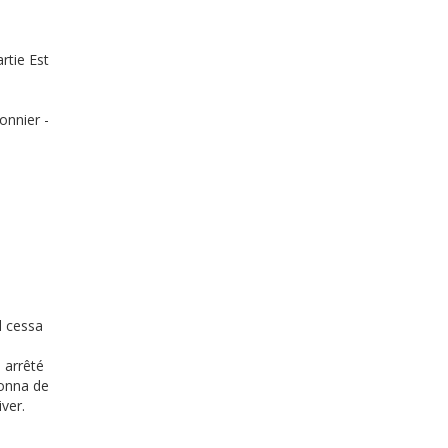
rtie Est
onnier -
l cessa
 arrêté
donna de
iver.