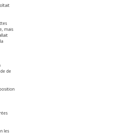
oltait
ttes
se, mais
llait
la
à
ide de
position
entes
n les