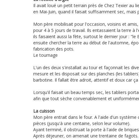
Il avait loué un petit terrain près de Chez Texier au li
en Mai-Juin, quand il faisait suffisamment sec, mais 
Mon père mobilisait pour l'occasion, voisins et amis,
pour 4 à 5 jours de travail. Ils entassaient la terre à 
ils faisaient aussi la fète, surtout le dernier jour : "
ensuite chercher la terre au début de l'automne, 
fabrication des pots.
Le tournage
L'un des deux s'installait au tour et façonnait les dive
mesure et les disposait sur des planches (les tabliers
barbotine. Il fallait être adroit, attentif et doux car ç
Lorsqu'il faisait un beau temps sec, les tabliers port
afin que tout sèche convenablement et uniformément
La cuisson
Mon père entrait dans le four. A l'aide d'un système 
pièces (jusqu'à une centaine, selon leur volume).
Ayant terminé, il obstruait la porte à l'aide de brique
Après déjeuner, on amenait une trentaine de fagots. O