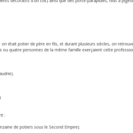
ents décoratifs d'un toit) ainsi que des porte-parapluies, nids à pige
 était potier de père en fils, et durant plusieurs siècles, on retrouv
s ou quatre personnes de la même famille exerçaient cette professio
audrie).
)
nt :
uinzaine de potiers sous le Second Empire).
.