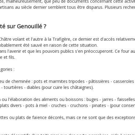
este, malheureusement, que peu de documents concernant cette activi
tisans au siècle dernier semblent tous être disparus. Plusieurs reche
ité sur Genouillé ?
âtre volant et l'autre à la Trafigère, ce dernier est d'accès relativem
 probablement été sauvé en raison de cette situation.
 l'avenir et que les pouvoirs publics s'en préoccuperont. Ce four au
 et fils.
gories :
 feu de cheminée : pots et marmites tripodes - pâtissières - casseroles
 - tourtières - diables (pour cuire les châtaignes).
ou l'élaboration des aliments ou boissons : buges - jarres - faisselles
plats divers - pots à miel - cruches - cruchons - pinates - (pour conser
ettes ou plats de faïence décorés, mais ce ne sont que des exception