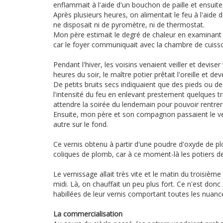
enflammait à l'aide d'un bouchon de paille et ensuit
Après plusieurs heures, on alimentait le feu à l'aide
ne disposait ni de pyromètre, ni de thermostat.
Mon père estimait le degré de chaleur en examinant la
car le foyer communiquait avec la chambre de cuiss
Pendant l'hiver, les voisins venaient veiller et deviser
heures du soir, le maître potier prêtait l'oreille et de
De petits bruits secs indiquaient que des pieds ou des
l'intensité du feu en enlevant prestement quelques tri
attendre la soirée du lendemain pour pouvoir rentrer d
Ensuite, mon père et son compagnon passaient le verni
autre sur le fond.
Ce vernis obtenu à partir d'une poudre d'oxyde de p
coliques de plomb, car à ce moment-là les potiers dev
Le vernissage allait très vite et le matin du troisième
midi. Là, on chauffait un peu plus fort. Ce n'est donc
habillées de leur vernis comportant toutes les nuanc
La commercialisation