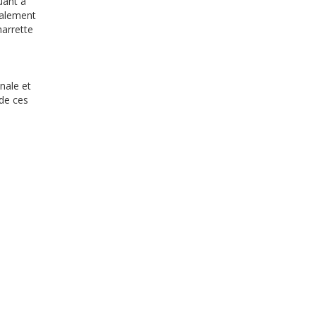
uant à
également
harrette
inale et
 de ces