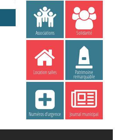
Associations
Solidarité
Location salles
Patrimoine
remarquable
Numéros d’urgence
Journal municipal