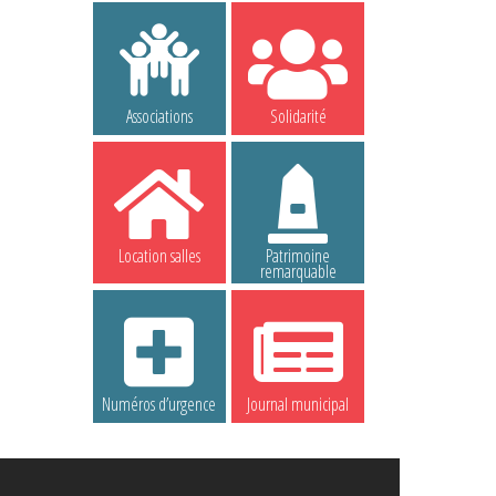
Associations
Solidarité
Location salles
Patrimoine
remarquable
Numéros d’urgence
Journal municipal