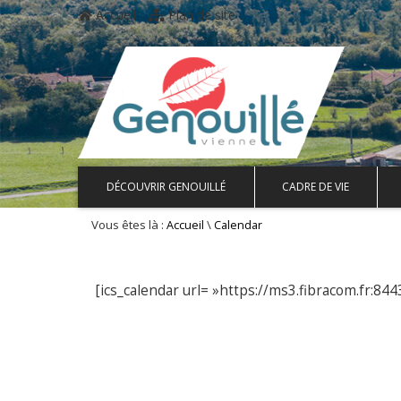
Accueil
Plan de site
DÉCOUVRIR GENOUILLÉ
CADRE DE VIE
Vous êtes là :
\
Accueil
Calendar
[ics_calendar url= »https://ms3.fibracom.fr:84