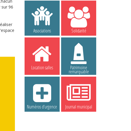
 Chacun
 sur 96
éaliser
l'espace
Associations
Solidarité
Location salles
Patrimoine
remarquable
Numéros d’urgence
Journal municipal