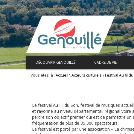
Accueil
Plan de site
DÉCOUVRIR GENOUILLÉ
CADRE DE VIE
Vous êtes là :
\
\
Accueil
Acteurs culturels
Festival Au fil d
Le festival Au Fil du Son, festival de musiques actuel
et rayonne au niveau départemental, régional voire au
perdre son objectif premier qui est de permettre un a
fréquentation de plus de 35 000 spectateurs.
Le festival est porté par une association « La ch’mi