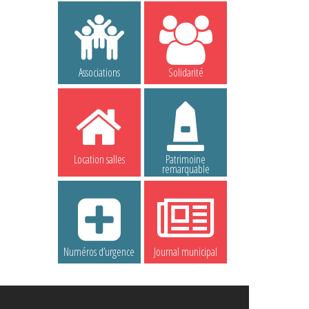
Associations
Solidarité
Location salles
Patrimoine
remarquable
Numéros d’urgence
Journal municipal