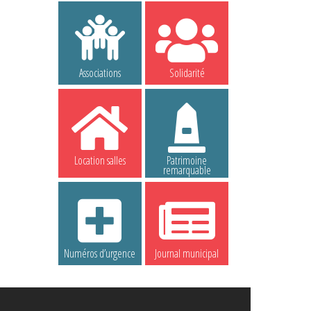
Associations
Solidarité
Location salles
Patrimoine
remarquable
Numéros d’urgence
Journal municipal