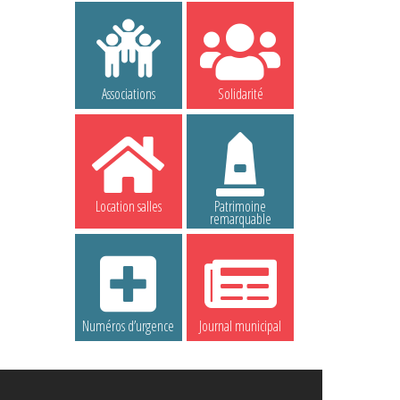
Associations
Solidarité
Location salles
Patrimoine
remarquable
Numéros d’urgence
Journal municipal