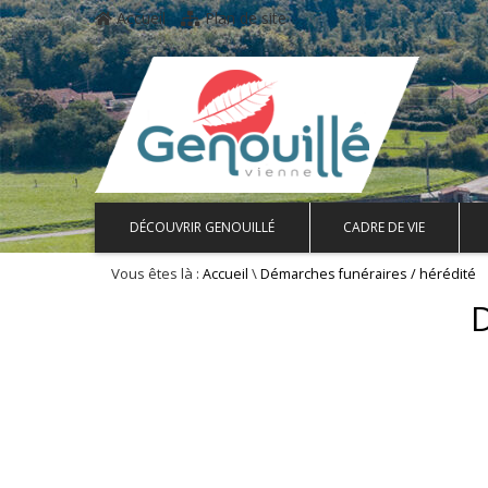
Accueil
Plan de site
DÉCOUVRIR GENOUILLÉ
CADRE DE VIE
Vous êtes là :
\
Accueil
Démarches funéraires / hérédité
D