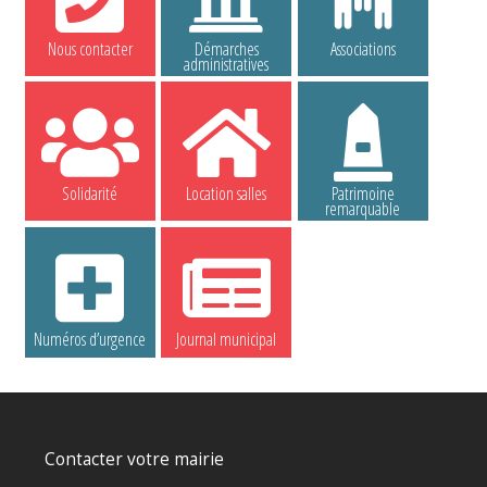
Nous contacter
Démarches
Associations
administratives
Solidarité
Location salles
Patrimoine
remarquable
Numéros d’urgence
Journal municipal
Contacter votre mairie