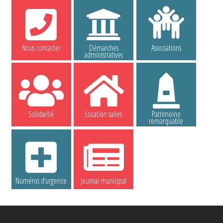
Nous contacter
Démarches
Associations
administratives
Solidarité
Location salles
Patrimoine
remarquable
Numéros d’urgence
Journal municipal