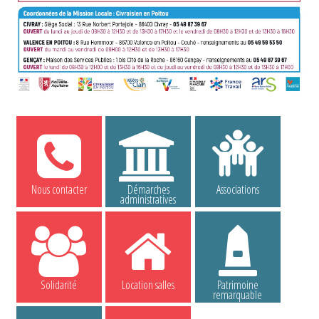
Nous contacter
Démarches
Associations
administratives
Solidarité
Location salles
Patrimoine
remarquable