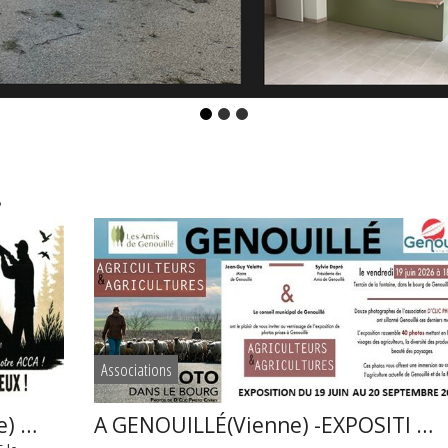
!
Associations
e) …
A GENOUILLÉ(Vienne) -EXPOSITI …