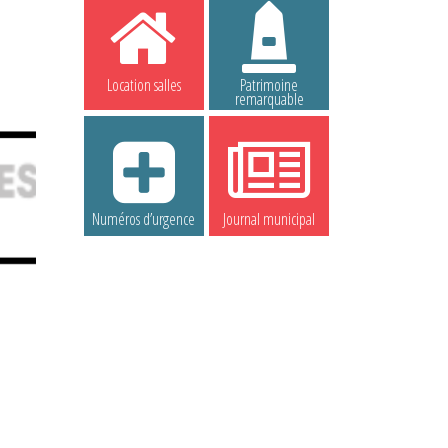
Location salles
Patrimoine
remarquable
Numéros d’urgence
Journal municipal