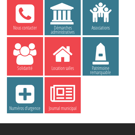
Nous contacter
Démarches
Associations
administratives
Solidarité
Location salles
Patrimoine
remarquable
Numéros d’urgence
Journal municipal